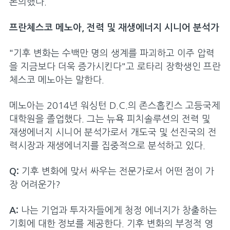
재정
논의했다.
파트너
프란체스코 메노아, 전력 및 재생에너지 시니어 분석가
멤버십
"기후 변화는 수백만 명의 생계를 파괴하고 이주 압력
을 지금보다 더욱 증가시킨다"고 로타리 장학생인 프란
참여하기
체스코 메노아는 말한다.
개요
메노아는 2014년 워싱턴 D.C.의 존스홉킨스 고등국제
클럽 가입하기
대학원을 졸업했다. 그는 뉴욕 피치솔루션의 전력 및
재생에너지 시니어 분석가로서 개도국 및 선진국의 전
로타리클럽
력시장과 재생에너지를 집중적으로 분석하고 있다.
로타랙트클럽
Q:
기후 변화에 맞서 싸우는 전문가로서 어떤 점이 가
인터랙트클럽
장 어려운가?
프로젝트
A:
나는 기업과 투자자들에게 청정 에너지가 창출하는
파트너십
기회에 대한 정보를 제공한다. 기후 변화의 부정적 영