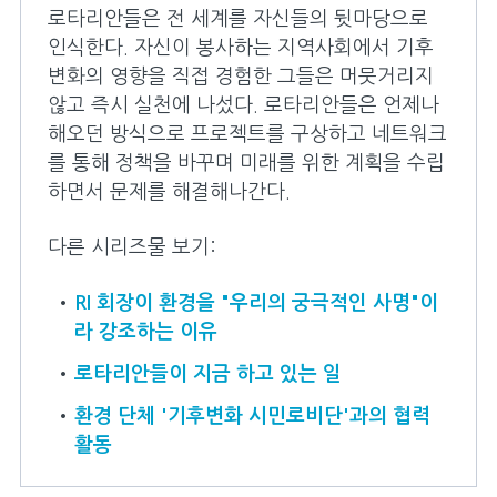
로타리의 재해 구호 활동
로타리안들은 전 세계를 자신들의 뒷마당으로
인식한다. 자신이 봉사하는 지역사회에서 기후
로타리 프로그램
변화의 영향을 직접 경험한 그들은 머뭇거리지
않고 즉시 실천에 나섰다. 로타리안들은 언제나
개요
해오던 방식으로 프로젝트를 구상하고 네트워크
를 통해 정책을 바꾸며 미래를 위한 계획을 수립
청소년 프로그램
하면서 문제를 해결해나간다.
라일라(RYLA)
다른 시리즈물 보기:
평화 펠로우십
RI 회장이 환경을 "우리의 궁극적인 사명"이
로타리 지역사회 봉사단
라 강조하는 이유
보조금
로타리안들이 지금 하고 있는 일
청소년교환
환경 단체 '기후변화 시민로비단'과의 협력
활동
장학금