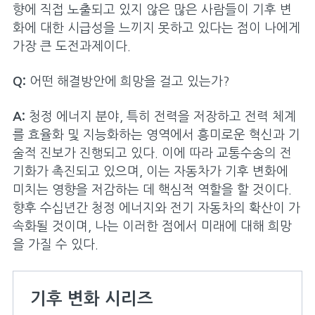
향에 직접 노출되고 있지 않은 많은 사람들이 기후 변
기부 방법
화에 대한 시급성을 느끼지 못하고 있다는 점이 나에게
가장 큰 도전과제이다.
활동분야
Q:
어떤 해결방안에 희망을 걸고 있는가?
개요
평화 증진
A:
청정 에너지 분야, 특히 전력을 저장하고 전력 체계
를 효율화 및 지능화하는 영역에서 흥미로운 혁신과 기
질병 퇴치
술적 진보가 진행되고 있다. 이에 따라 교통수송의 전
기화가 촉진되고 있으며, 이는 자동차가 기후 변화에
깨끗한 물 공급
미치는 영향을 저감하는 데 핵심적 역할을 할 것이다.
교육 지원
향후 수십년간 청정 에너지와 전기 자동차의 확산이 가
속화될 것이며, 나는 이러한 점에서 미래에 대해 희망
모자보건 향상
을 가질 수 있다.
지역경제 활성화
환경 보존
기후 변화 시리즈