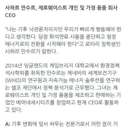
뉴스와 스토리
사하르 만수르, 제로웨이스트 개인 및 가정 용품 회사
뉴스/스토리 전체보기
CEO
로타리 잡지
“나는 기후 낙관론자이지만 우리가 빠르게 행동해야 한
다고 생각한다. 당장 화석연료 사용을 중단하고 청정
프레스센터
에너지로의 전환을 시작해야 한다"고 로타리 장학생인
블로그
사하르 만수르가 말한다.
가상 현실
2014년 잉글랜드의 케임브리지 대학교에서 환경정책
석사학위를 취득한 만수르는 제네바의 세계보건기구
회원전용
(WHO)의 연구원과 지속가능 에너지 솔루션을 연구하
는 셀코 재단에서 정책 분석가로 근무했다. 그녀는 제
내 로타리
로웨이스트 개인 및 가정 용품을 제조하고 판매하는 기
클럽/지구 관리
업인 베어네세시티즈를 창업하고 현재 CEO로 활동하
고 있다.
로타리클럽 센트럴
A:
기후 변화에 맞서 싸우는 전문가로서 어떤 점이 가
우수 클럽 표창