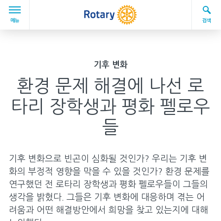
Skip to main content
MAIN
메뉴
검색
Enter the terms you wish to search for.
Submi
Search Rotary.org
기후 변화
로타리 소개
환경 문제 해결에 나선 로
개요
타리 장학생과 평화 펠로우
역사
들
로타리의 구조
기후 변화으로 빈곤이 심화될 것인가? 우리는 기후 변
로타리재단
화의 부정적 영향을 막을 수 있을 것인가? 환경 문제를
로타리의 리더들
연구했던 전 로타리 장학생과 평화 펠로우들이 그들의
생각을 밝혔다. 그들은 기후 변화에 대응하며 겪는 어
다양성, 평등 및 포용
려움과 어떤 해결방안에서 희망을 찾고 있는지에 대해