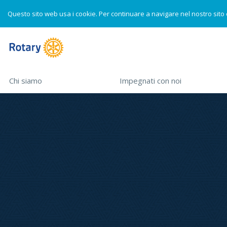
Questo sito web usa i cookie. Per continuare a navigare nel nostro sito
Skip to main content
MAIN
MENU
CERCA
Chi siamo
(down arrow opens sub-menu)>
Impegnati con noi
(down arrow