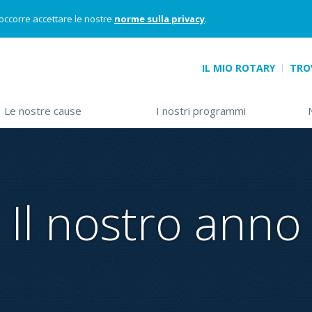
 occorre accettare le nostre
norme sulla privacy
.
IL MIO ROTARY
TRO
 opens sub-menu)>
Le nostre cause
(down arrow opens sub-menu)>
I nostri programmi
(down arrow
Il nostro anno