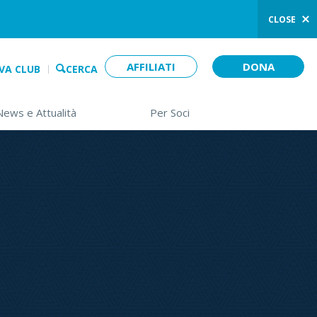
CLOSE
AFFILIATI
DONA
VA CLUB
CERCA
 opens sub-menu)>
News e Attualità
(down arrow opens sub-menu)>
Per Soci
(down arrow opens sub-