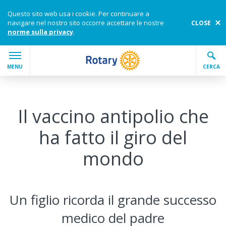
Questo sito web usa i cookie. Per continuare a
navigare nel nostro sito occorre accettare le nostre
CLOSE
norme sulla privacy
.
Skip to main content
MAIN
MENU
CERCA
Enter the terms you wish to search for.
Submi
Il vaccino antipolio che
Search Rotary.org
Chi siamo
ha fatto il giro del
Impegnati con noi
mondo
Le nostre cause
Un figlio ricorda il grande successo
I nostri programmi
medico del padre