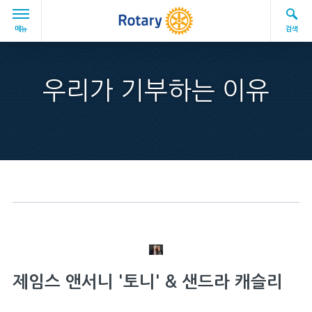
Skip to main content
MAIN
메뉴
검색
Enter the terms you wish to search for.
Submi
우리가 기부하는 이유
Search Rotary.org
로타리 소개
개요
역사
로타리의 구조
로타리재단
로타리의 리더들
제임스 앤서니 '토니' & 샌드라 캐슬리
다양성, 평등 및 포용