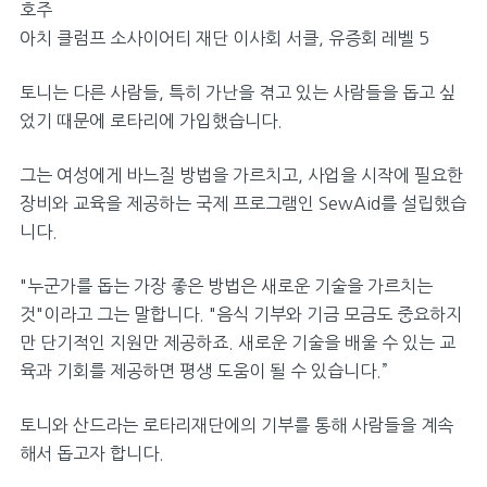
재정
호주
아치 클럼프 소사이어티 재단 이사회 서클, 유증회 레벨 5
파트너
멤버십
토니는 다른 사람들, 특히 가난을 겪고 있는 사람들을 돕고 싶
었기 때문에 로타리에 가입했습니다.
참여하기
그는 여성에게 바느질 방법을 가르치고, 사업을 시작에 필요한
개요
장비와 교육을 제공하는 국제 프로그램인 SewAid를 설립했습
니다.
클럽 가입하기
"누군가를 돕는 가장 좋은 방법은 새로운 기술을 가르치는
로타리클럽
것"이라고 그는 말합니다. "음식 기부와 기금 모금도 중요하지
로타랙트클럽
만 단기적인 지원만 제공하죠. 새로운 기술을 배울 수 있는 교
육과 기회를 제공하면 평생 도움이 될 수 있습니다.”
인터랙트클럽
프로젝트
토니와 산드라는 로타리재단에의 기부를 통해 사람들을 계속
해서 돕고자 합니다.
파트너십