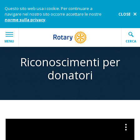
Questo sito web usa i cookie. Per continuare a
navigare nel nostro sito occorre accettare le nostre
CLOSE
norme sulla privacy
.
Skip to main content
MAIN
MENU
CERCA
Enter the terms you wish to search for.
Riconoscimenti per
Submi
Search Rotary.org
donatori
Chi siamo
Impegnati con noi
Le nostre cause
I nostri programmi