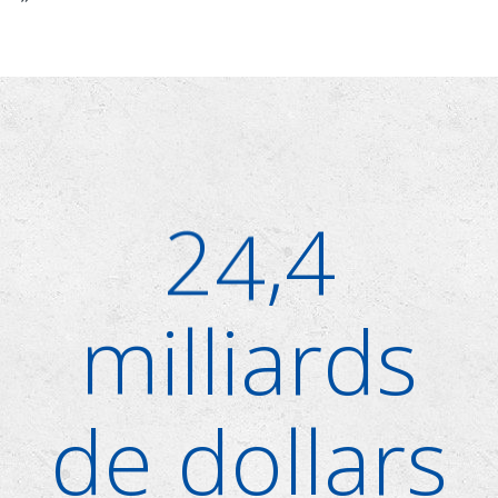
2
4
,4
milliards
de dollars